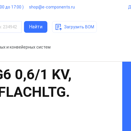
:00 до 17:00 )
shop@e-components.ru
Д
Найти
о
:
234942
Загрузить BOM
ых и конвейерных систем
6 0,6/1 KV,
FLACHLTG.