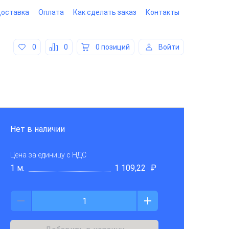
оставка
Оплата
Как сделать заказ
Контакты
0
0
0 позиций
Войти
Нет в наличии
Цена за единицу
с НДС
1 м.
1 109,22
₽