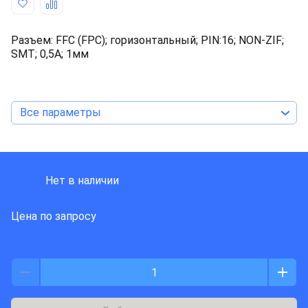
Разъем: FFC (FPC); горизонтальный; PIN:16; NON-ZIF;
SMT; 0,5А; 1мм
Все параметры
J S T DEUTSCHLAND
Нет в наличии
Цена по запросу