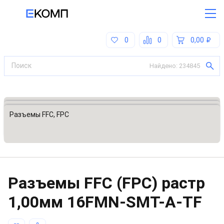
0
0
0,00
Найдено:
234845
Все категории
Разъемы, соединители
Разъемы FFC, FPC
Разъeмы FFC (FPC) растр
1,00мм
16FMN-SMT-A-TF