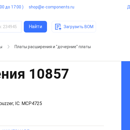
:00 до 17:00 )
shop@e-components.ru
Д
Найти
о
:
234945
Загрузить BOM
ры
Платы расширения и "дочерние" платы
ения
10857
buzzer; IC: MCP4725