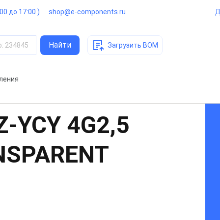
:00 до 17:00 )
shop@e-components.ru
Д
Найти
о
:
234845
Загрузить BOM
вления
Z-YCY 4G2,5
ANSPARENT