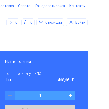
оставка
Оплата
Как сделать заказ
Контакты
0
0
0 позиций
Войти
Нет в наличии
Цена за единицу
с НДС
1 м.
468,66
₽