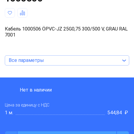
Кабель 1000506 ÖPVC-JZ 25G0,75 300/500 V, GRAU RAL
7001
Все параметры
TKD KABEL
Нет в наличии
Цена за единицу
с НДС
1 м.
544,84
₽