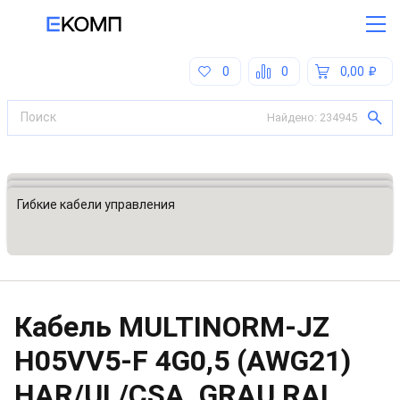
0
0
0,00
Найдено:
234945
Все категории
Кабели, кабельные сборки
Гибкие кабели управления
Кабель MULTINORM-JZ
H05VV5-F 4G0,5 (AWG21)
HAR/UL/CSA, GRAU RAL