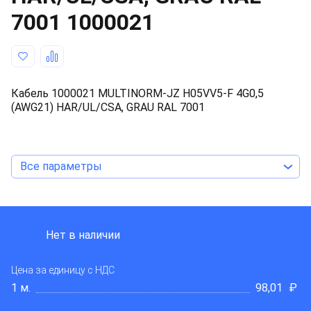
7001
1000021
Кабель 1000021 MULTINORM-JZ H05VV5-F 4G0,5
(AWG21) HAR/UL/CSA, GRAU RAL 7001
Все параметры
TKD KABEL
Нет в наличии
Цена за единицу
с НДС
1 м.
98,01
₽