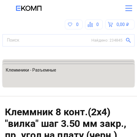
0
0
0,00
Найдено:
234845
Все категории
Разъемы, соединители
Клеммники - Разъемные
Клеммник 8 конт.(2x4)
"вилка" шаг 3.50 мм закр.,
пр. угол на плату (черн.)