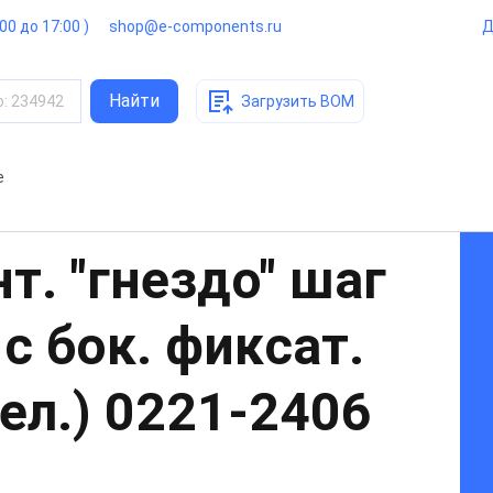
:00 до 17:00 )
shop@e-components.ru
Д
Найти
о
:
234942
Загрузить BOM
е
т. "гнездо" шаг
 с бок. фиксат.
ел.)
0221-2406