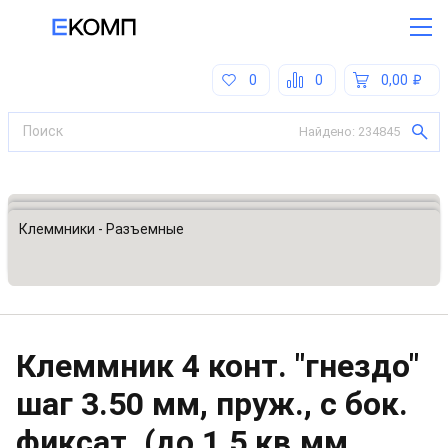
0
0
0,00
Найдено:
234845
Все категории
Разъемы, соединители
Клеммники - Разъемные
Клеммник 4 конт. "гнездо"
шаг 3.50 мм, пруж., с бок.
фиксат. (до 1.5 кв.мм,