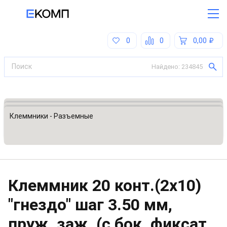
0
0
0,00
Найдено:
234845
Все категории
Разъемы, соединители
Клеммники - Разъемные
Клеммник 20 конт.(2x10)
"гнездо" шаг 3.50 мм,
пруж. заж. (с бок. фиксат.,