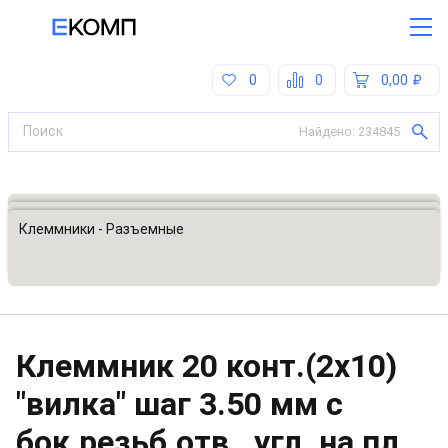
0
0
0,00
Найдено:
234845
Все категории
Разъемы, соединители
Клеммники - Разъемные
Клеммник 20 конт.(2x10)
"вилка" шаг 3.50 мм с
бок.резьб.отв., угл. на пл.