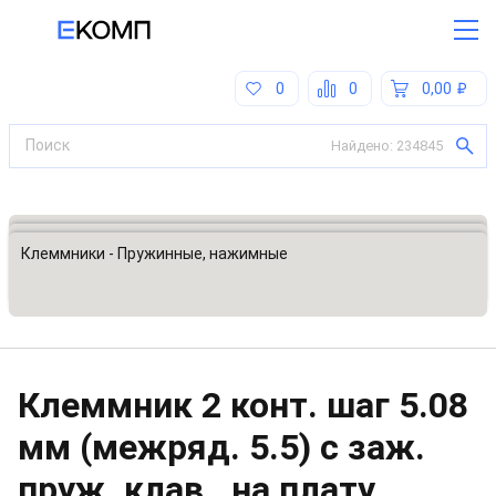
0
0
0,00
Найдено:
234845
Все категории
Разъемы, соединители
Клеммники - Пружинные, нажимные
Клеммник 2 конт. шаг 5.08
мм (межряд. 5.5) с заж.
пруж. клав., на плату