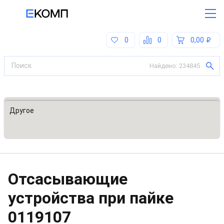
0
0
0,00
Найдено:
234845
Все категории
Другое
Отсасывающие
устройства при пайке
0119107