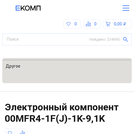
0
0
0,00
Найдено:
234945
Все категории
Другое
Электронный компонент
00MFR4-1F(J)-1K-9,1K