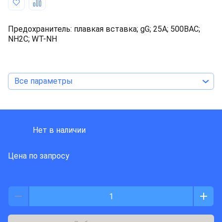
Предохранитель: плавкая вставка; gG; 25А; 500ВAC;
NH2C; WT-NH
Все параметры
ETI Polam
Нет в наличии
Цена по запросу