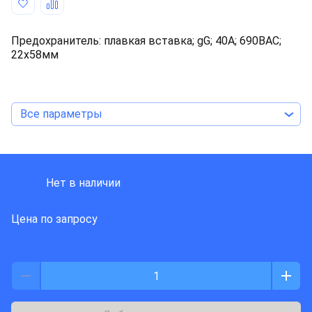
Предохранитель: плавкая вставка; gG; 40А; 690ВAC;
22x58мм
Все параметры
ETI Polam
Нет в наличии
Цена по запросу