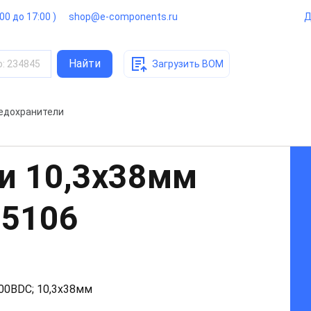
:00 до 17:00 )
shop@e-components.ru
Д
Найти
о
:
234845
Загрузить BOM
едохранители
и 10,3x38мм
25106
000ВDC; 10,3x38мм