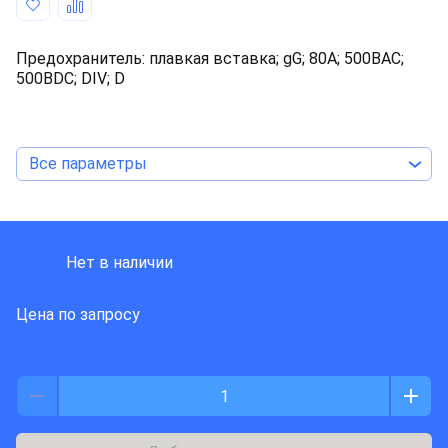
Предохранитель: плавкая вставка; gG; 80А; 500ВAC;
500ВDC; DIV; D
Все параметры
ETI Polam
Нет в наличии
Цена по запросу