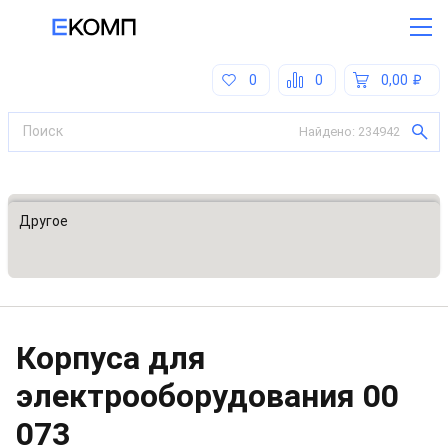
0
0
0,00
Найдено:
234942
Все категории
Другое
Корпуса для
электрооборудования
00
073