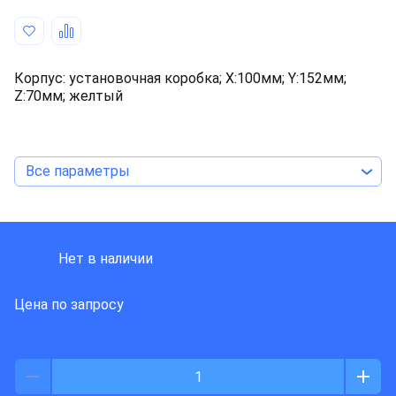
Корпус: установочная коробка; Х:100мм; Y:152мм;
Z:70мм; желтый
Все параметры
ABB
Нет в наличии
Цена по запросу