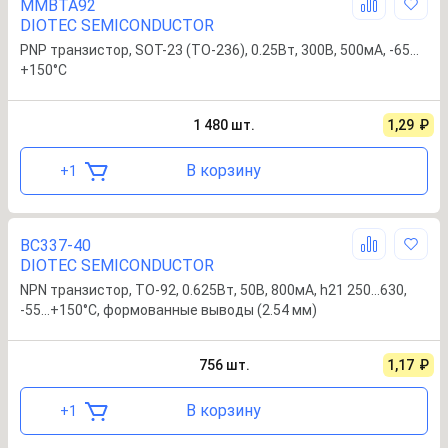
MMBTA92
DIOTEC SEMICONDUCTOR
PNP транзистор, SOT-23 (TO-236), 0.25Вт, 300В, 500мА, -65…
+150°С
1 480
шт.
1,29
₽
В корзину
+
1
BC337-40
DIOTEC SEMICONDUCTOR
NPN транзистор, TO-92, 0.625Вт, 50В, 800мА, h21 250…630,
-55…+150°С, формованные выводы (2.54 мм)
756
шт.
1,17
₽
В корзину
+
1