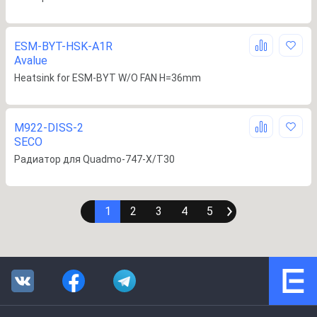
ESM-BYT-HSK-A1R
Avalue
Heatsink for ESM-BYT W/O FAN H=36mm
M922-DISS-2
SECO
Радиатор для Quadmo-747-X/T30
1
2
3
4
5