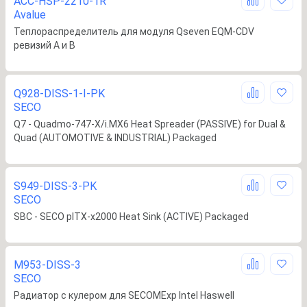
ACC-HSP-2210-1R
Avalue
Теплораспределитель для модуля Qseven EQM-CDV
ревизий A и B
Q928-DISS-1-I-PK
SECO
Q7 - Quadmo-747-X/i.MX6 Heat Spreader (PASSIVE) for Dual &
Quad (AUTOMOTIVE & INDUSTRIAL) Packaged
S949-DISS-3-PK
SECO
SBC - SECO pITX-x2000 Heat Sink (ACTIVE) Packaged
M953-DISS-3
SECO
Радиатор с кулером для SECOMExp Intel Haswell