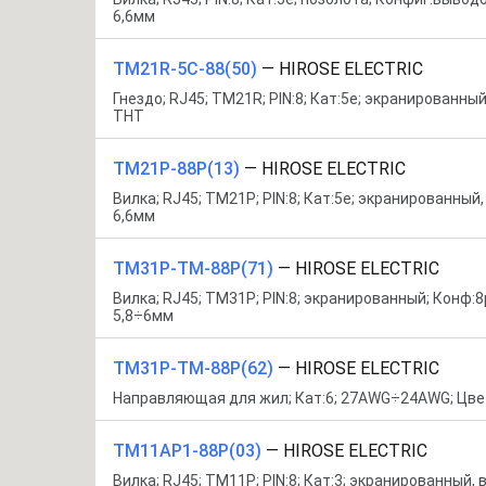
6,6мм
TM21R-5C-88(50)
—
HIROSE ELECTRIC
Гнездо; RJ45; TM21R; PIN:8; Кат:5e; экранированный
THT
TM21P-88P(13)
—
HIROSE ELECTRIC
Вилка; RJ45; TM21P; PIN:8; Кат:5e; экранированный,
6,6мм
TM31P-TM-88P(71)
—
HIROSE ELECTRIC
Вилка; RJ45; TM31P; PIN:8; экранированный; Конф:8
5,8÷6мм
TM31P-TM-88P(62)
—
HIROSE ELECTRIC
Направляющая для жил; Кат:6; 27AWG÷24AWG; Цве
TM11AP1-88P(03)
—
HIROSE ELECTRIC
Вилка; RJ45; TM11P; PIN:8; Кат:3; экранированный, 