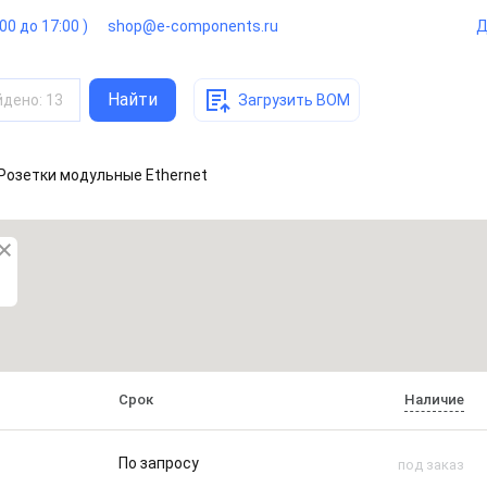
:00 до 17:00 )
shop@e-components.ru
Д
Найти
йдено
:
13
Загрузить BOM
 Розетки модульные Ethernet
Срок
Наличие
По запросу
под заказ