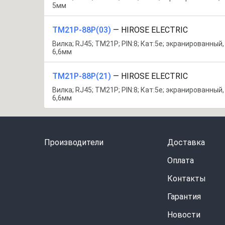
5мм
TM21P-88P(03)
—
HIROSE ELECTRIC
Вилка; RJ45; TM21P; PIN:8; Кат:5e; экранированный,
6,6мм
TM21P-88P(21)
—
HIROSE ELECTRIC
Вилка; RJ45; TM21P; PIN:8; Кат:5e; экранированный,
6,6мм
Производители
Доставка
Оплата
Контакты
Гарантия
Новости