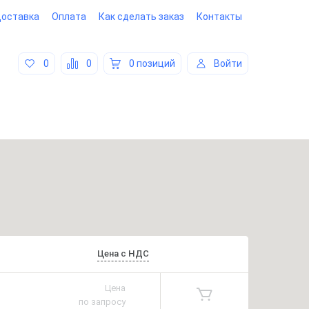
оставка
Оплата
Как сделать заказ
Контакты
0
0
0 позиций
Войти
Цена
с
НДС
Цена
по запросу