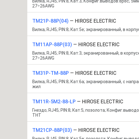
Вилка; RJ45; PIN:8; Кат:3; Конфиг.выводов:8p8c; 5мм
27÷26AWG
TM21P-88P(04)
—
HIROSE ELECTRIC
Вилка; RJ45; PIN:8; Кат:5e; экранированный, в корпу
TM11AP-88P(03)
—
HIROSE ELECTRIC
Вилка; RJ45; PIN:8; Кат:3; экранированный, в корпус
27÷26AWG
TM31P-TM-88P
—
HIROSE ELECTRIC
Вилка; RJ45; PIN:8; Кат:6a; экранированный, с на
жил
TM11R-5M2-88-LP
—
HIROSE ELECTRIC
Гнездо; RJ45; PIN:8; Кат:5; позолота; Конфиг.выводо
THT
TM21CP-88P(03)
—
HIROSE ELECTRIC
Вилка; RJ45; PIN:8; Кат:5e; позолота; Конфиг.вывод