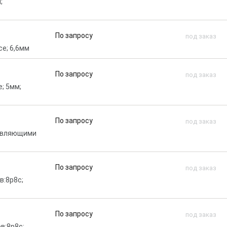
;
По запросу
под заказ
се; 6,6мм
По запросу
под заказ
е; 5мм;
По запросу
под заказ
правляющими
По запросу
под заказ
в:8p8c;
По запросу
под заказ
ов:8p8c;