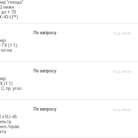
кр."гнездо"
2 нижн.
 до + 70
X-43-LF*)
По запросу
под заказ
экр.
TX (1:1),
гол на
По запросу
под заказ
экр.
 (1:1)
.C, пр. угол
По запросу
под заказ
 x RJ-45
ильтр.
зел./прав.
лату