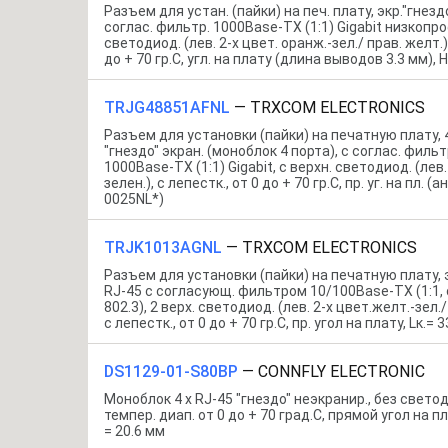
Разъем для устан. (пайки) на печ. плату, экр."гнезд
соглас. фильтр. 1000Base-TX (1:1) Gigabit низкопроф
светодиод. (лев. 2-х цвет. оранж.-зел./ прав. желт.),
до + 70 гр.C, угл. на плату (длина выводов 3.3 мм), H
TRJG48851AFNL
—
TRXCOM ELECTRONICS
Разъем для установки (пайки) на печатную плату, 4
"гнездо" экран. (моноблок 4 порта), c соглас. фильт
1000Base-TX (1:1) Gigabit, с верхн. светодиод. (лев.
зелен.), с лепестк., от 0 до + 70 гр.C, пр. уг. на пл. (
0025NL*)
TRJK1013AGNL
—
TRXCOM ELECTRONICS
Разъем для установки (пайки) на печатную плату, э
RJ-45 c согласующ. фильтром 10/100Base-TX (1:1, 
802.3), 2 верх. светодиод. (лев. 2-х цвет.желт.-зел./ 
с лепестк., от 0 до + 70 гр.C, пр. угол на плату, Lк.= 
DS1129-01-S80BP
—
CONNFLY ELECTRONIC
Моноблок 4 x RJ-45 "гнездо" неэкранир., без светод
темпер. диап. от 0 до + 70 град.C, прямой угол на пл
= 20.6 мм