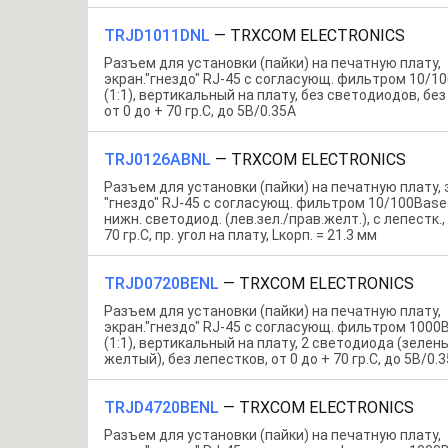
TRJD1011DNL
—
TRXCOM ELECTRONICS
Разъем для установки (пайки) на печатную плату,
экран."гнездо" RJ-45 c согласующ. фильтром 10/1
(1:1), вертикальный на плату, без светодиодов, без
от 0 до + 70 гр.C, до 5В/0.35А
TRJ0126ABNL
—
TRXCOM ELECTRONICS
Разъем для установки (пайки) на печатную плату, 
"гнездо" RJ-45 c согласующ. фильтром 10/100Base-T
нижн. светодиод. (лев.зел./прав.желт.), с лепестк., 
70 гр.C, пр. угол на плату, Lкорп. = 21.3 мм
TRJD0720BENL
—
TRXCOM ELECTRONICS
Разъем для установки (пайки) на печатную плату,
экран."гнездо" RJ-45 c согласующ. фильтром 1000
(1:1), вертикальный на плату, 2 светодиода (зелен
желтый), без лепестков, от 0 до + 70 гр.C, до 5В/0.
TRJD4720BENL
—
TRXCOM ELECTRONICS
Разъем для установки (пайки) на печатную плату,