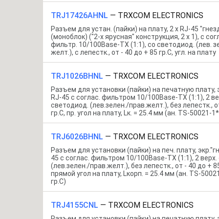
TRJ17426AHNL
—
TRXCOM ELECTRONICS
Разъем для устан. (пайки) на плату, 2 x RJ-45 "гнез
(моноблок) ("2-х ярусная" конструкция, 2 x 1), c со
фильтр. 10/100Base-TX (1:1), со светодиод. (лев. з
желт.), с лепестк., от - 40 до + 85 гр.C, угл. на плату
TRJ1026BHNL
—
TRXCOM ELECTRONICS
Разъем для установки (пайки) на печатную плату, э
RJ-45 c соглас. фильтром 10/100Base-TX (1:1), 2 ве
светодиод. (лев.зелен./прав.желт.), без лепестк., о
гр.C, пр. угол на плату, Lк. = 25.4 мм (ан. TS-50021-1*,
TRJ6026BHNL
—
TRXCOM ELECTRONICS
Разъем для установки (пайки) на печ. плату, экр."г
45 c соглас. фильтром 10/100Base-TX (1:1), 2 верх
(лев.зелен./прав.желт.), без лепестк., от - 40 до + 85
прямой угол на плату, Lкорп. = 25.4 мм (ан. TS-50021
гр.C)
TRJ4155CNL
—
TRXCOM ELECTRONICS
Разъем для установки (пайки) на печатную плату, э