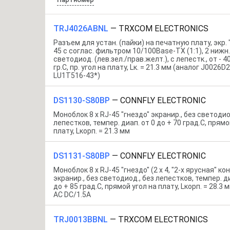
TRJ4026ABNL
—
TRXCOM ELECTRONICS
Разъем для устан. (пайки) на печатную плату, экр. 
45 c соглас. фильтром 10/100Base-TX (1:1), 2 нижн.
светодиод. (лев.зел./прав.желт.), с лепестк., от - 4
гр.C, пр. угол на плату, Lк. = 21.3 мм (аналог J0026
LU1T516-43*)
DS1130-S80BP
—
CONNFLY ELECTRONIC
Моноблок 8 x RJ-45 "гнездо" экранир., без светодио
лепестков, темпер. диап. от 0 до + 70 град.C, прямо
плату, Lкорп. = 21.3 мм
DS1131-S80BP
—
CONNFLY ELECTRONIC
Моноблок 8 x RJ-45 "гнездо" (2 x 4, "2-х ярусная" к
экранир., без светодиод., без лепестков, темпер. ди
до + 85 град.C, прямой угол на плату, Lкорп. = 28.3 
AC DC/1.5А
TRJ0013BBNL
—
TRXCOM ELECTRONICS