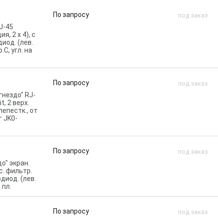
По запросу
под заказ
J-45
я, 2 x 4), c
диод. (лев.
.C, угл. на
По запросу
под заказ
гнездо" RJ-
, 2 верх.
 лепестк., от
г JK0-
По запросу
под заказ
до" экран.
ас. фильтр.
одиод. (лев.
 пл.
По запросу
под заказ