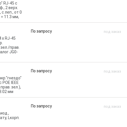
о" RJ-45 c
., 2 верх.
 с леп., от 0
 = 11.3 мм,
По запросу
под заказ
 x RJ-45
р.
 зел./прав.
аналог JG0-
По запросу
под заказ
кр."гнездо"
с POE IEEE
прав. зел.),
33.02 мм
По запросу
под заказ
иод.,
ату, Lкорп.