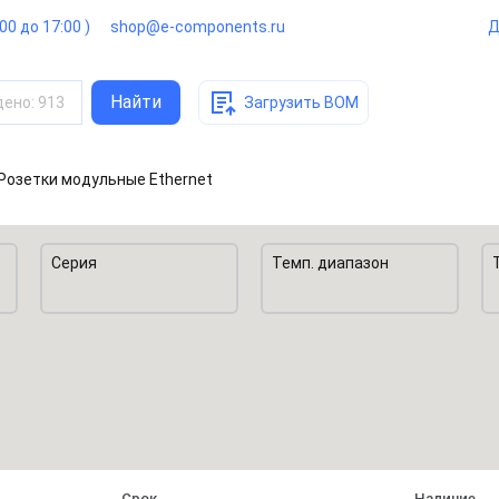
:00 до 17:00 )
shop@e-components.ru
Д
Найти
дено
:
913
Загрузить BOM
 Розетки модульные Ethernet
Серия
Темп. диапазон
Срок
Наличие