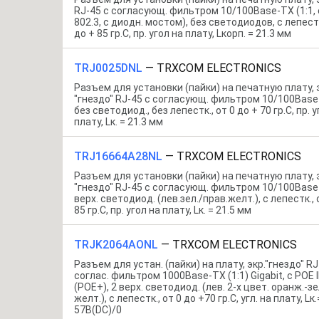
RJ-45 c согласующ. фильтром 10/100Base-TX (1:1, 
802.3, с диодн. мостом), без светодиодов, с лепестк.
до + 85 гр.C, пр. угол на плату, Lкорп. = 21.3 мм
TRJ0025DNL
—
TRXCOM ELECTRONICS
Разъем для установки (пайки) на печатную плату, 
"гнездо" RJ-45 c согласующ. фильтром 10/100Base-
без светодиод., без лепестк., от 0 до + 70 гр.C, пр. у
плату, Lк. = 21.3 мм
TRJ16664A28NL
—
TRXCOM ELECTRONICS
Разъем для установки (пайки) на печатную плату, 
"гнездо" RJ-45 c согласующ. фильтром 10/100Base-T
верх. светодиод. (лев.зел./прав.желт.), с лепестк., о
85 гр.C, пр. угол на плату, Lк. = 21.5 мм
TRJK2064AONL
—
TRXCOM ELECTRONICS
Разъем для устан. (пайки) на плату, экр."гнездо" RJ
соглас. фильтром 1000Base-TX (1:1) Gigabit, с POE 
(POE+), 2 верх. светодиод. (лев. 2-х цвет. оранж.-зе
желт.), с лепестк., от 0 до +70 гр.C, угл. на плату, Lк
57В(DC)/0