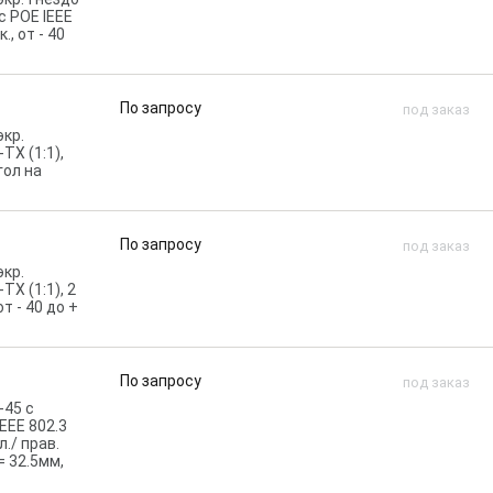
с POE IEEE
, от - 40
По запросу
под заказ
экр.
TX (1:1),
гол на
По запросу
под заказ
экр.
X (1:1), 2
т - 40 до +
По запросу
под заказ
-45 c
IEEE 802.3
л./ прав.
.= 32.5мм,