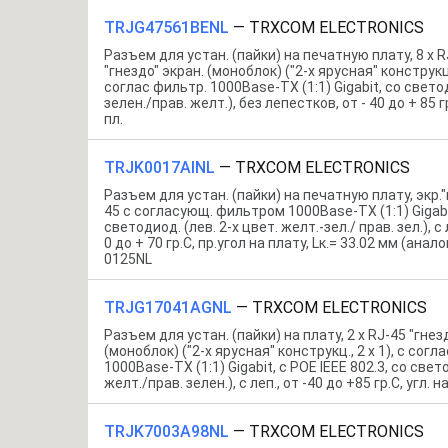
TRJG47561BENL
—
TRXCOM ELECTRONICS
Разъем для устан. (пайки) на печатную плату, 8 x R
"гнездо" экран. (моноблок) ("2-х ярусная" конструкци
соглас фильтр. 1000Base-TX (1:1) Gigabit, со свето
зелен./прав. желт.), без лепестков, от - 40 до + 85 гр
пл.
TRJK0017AINL
—
TRXCOM ELECTRONICS
Разъем для устан. (пайки) на печатную плату, экр."
45 c согласующ. фильтром 1000Base-TX (1:1) Gigabit
светодиод. (лев. 2-х цвет. желт.-зел./ прав. зел.), с
0 до + 70 гр.C, пр.угол на плату, Lк.= 33.02 мм (анало
0125NL
TRJG17041AGNL
—
TRXCOM ELECTRONICS
Разъем для устан. (пайки) на плату, 2 x RJ-45 "гнез
(моноблок) ("2-х ярусная" конструкц., 2 x 1), c согл
1000Base-TX (1:1) Gigabit, с POE IEEE 802.3, со свет
желт./прав. зелен.), с леп., от -40 до +85 гр.C, угл. на
TRJK7003A98NL
—
TRXCOM ELECTRONICS