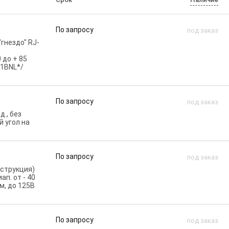
По запросу
под заказ
"гнездо" RJ-
0 до + 85
D21BNL*/
По запросу
под заказ
д., без
й угол на
По запросу
под заказ
онструкция)
ап. от - 40
мм, до 125В
По запросу
под заказ