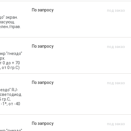
По запросу
под заказ
до" экран.
гласующ.
елен./прав.
По запросу
под заказ
кр."гнездо"
рх.
т 0 до + 70
 от 0 гр.C)
По запросу
под заказ
нездо" RJ-
. светодиод.
 гр.C,
-1*, от -40
По запросу
под заказ
кр."гнездо"