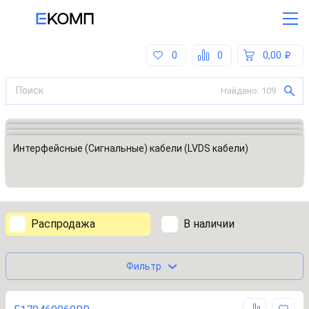
0
0
0,00
Найдено:
109
Все категории
Дисплеи и модули индикации
Аксессуары для TFT панелей
Интерфейсные (Сигнальные) кабели (LVDS кабели)
Распродажа
В наличии
Фильтр