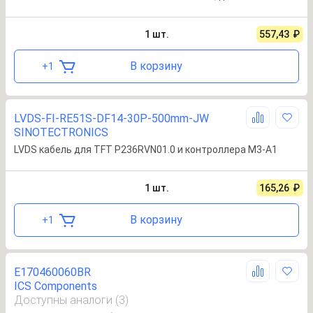
1
шт.
557,43
₽
В корзину
+
1
LVDS-FI-RE51S-DF14-30P-500mm-JW
SINOTECTRONICS
LVDS кабель для TFT P236RVN01.0 и контроллера M3-A1
1
шт.
165,26
₽
В корзину
+
1
E170460060BR
ICS Components
Доступны аналоги (3)