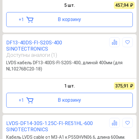
5
шт.
457,94
₽
В корзину
+
1
DF13-40DS-FI-S20S-400
SINOTECTRONICS
Доступны аналоги (1)
LVDS кабель DF13-40DS-FI-S20S-400, длиной 400мм (для
NL10276BC20-18)
1
шт.
375,91
₽
В корзину
+
1
LVDS-DF14-30S-1.25C-FI-RE51HL-600
SINOTECTRONICS
Кабель LVDS cable от M3-A1 к P550HVN06.6, длина 600мм.