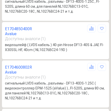
сигнальный LVDS кабель , разъемы - DF13-40DS-1.25C , FI-
S20S, длина 60 cм, для панелей NL10276BC13-01С,
NL10276BC20-18C , NL10276BC24-21 и т.д.
E1704850400R
Avalue
Доступны аналоги (1)
видеошлейф ( LVDS кабель ) 40-pin Hirose DF13-40S & JAE FI-
X30SSL-HF, 40cm ( NL10276BC24-19D )
E1704600802R
Avalue
Доступны аналоги (1)
сигнальный LVDS кабель , разъемы - DF13-40DS-1.25C (
видеоконтроллер EPM-1525 (aValue) ) , FI-S20S, длина 80 cм,
для панелей NL10276BC13-01С, NL10276BC20-18C ,
NL10276BC24-21 и т.д.