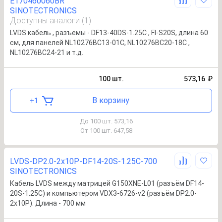
E170460060BR
SINOTECTRONICS
Доступны аналоги (1)
LVDS кабель , разъемы - DF13-40DS-1.25C , FI-S20S, длина 60
cм, для панелей NL10276BC13-01С, NL10276BC20-18C ,
NL10276BC24-21 и т.д.
100
шт.
573,16
₽
В корзину
+
1
До 100 шт.
573,16
₽
От 100 шт.
647,58
₽
LVDS-DP2.0-2x10P-DF14-20S-1.25C-700
SINOTECTRONICS
Кабель LVDS между матрицей G150XNE-L01 (разъём DF14-
20S-1.25C) и компьютером VDX3-6726-v2 (разъём DP2.0-
2x10P). Длина - 700 мм