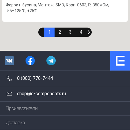
Феррит: бусина; Монтаж: SMD; Корп: 0603; R: 350мОм;
-55÷125°C; ±25%
1
2
3
4
8 (800) 770-7444
shop@e-components.ru
Производители
Доставка