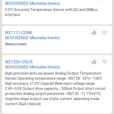
NOVOSENSE Microelectronics
0.5°C Accurate Temperature Sensor with I2C and SMBus
Interface
NST117-CDNR
NOVOSENSE Microelectronics
Микросхема
NST20H-DSCR
NOVOSENSE Microelectronics
High-precision and Low-power Analog Output Temperature
Sensor Operating temperature range:- NST20: -55℃~ 130℃
High accuracy: ±1.5℃ (typical) Wide input voltage range:
2.4V~5.5V Output drive capacity：500uA Output short circuit
protection Analog output parameter:- NST20: -11.77mV/℃
negative slope output Low static current: operating mode
current 20μA (typical)