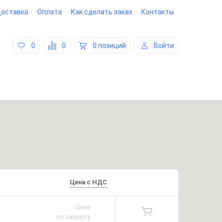
оставка
Оплата
Как сделать заказ
Контакты
0
0
0 позиций
Войти
Цена
с
НДС
Цена
по запросу