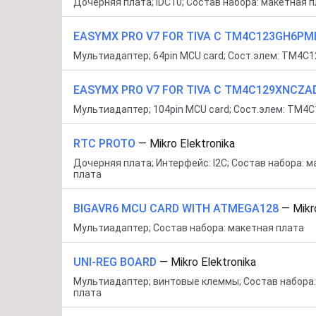
Дочерняя плата; IDC10; Состав набора: макетная 
EASYMX PRO V7 FOR TIVA C TM4C123GH6PM
Мультиадаптер; 64pin MCU card; Сост.элем: TM4
EASYMX PRO V7 FOR TIVA C TM4C129XNCZA
Мультиадаптер; 104pin MCU card; Сост.элем: TM
RTC PROTO
—
Mikro Elektronika
Дочерняя плата; Интерфейс: I2C; Состав набора: 
плата
BIGAVR6 MCU CARD WITH ATMEGA128
—
Mikro
Мультиадаптер; Состав набора: макетная плата
UNI-REG BOARD
—
Mikro Elektronika
Мультиадаптер; винтовые клеммы; Состав набора
плата