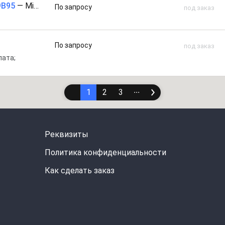
9B95
—
Mikro Elektronika
По запросу
под заказ
По запросу
под заказ
лата;
1
2
3
∙∙∙
Реквизиты
Политика конфиденциальности
Как сделать заказ