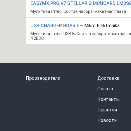
EASYMX PRO V7 STELLARIS MCUCARD LM3S
Мультиадаптер; Состав набора: макетная плата
USB CHARGER BOARD
—
Mikro Elektronika
Мультиадаптер; USB B; Состав набора: макетная п
4,2ВDC
Производители
Доставка
Оплата
Контакты
Гарантия
Новости