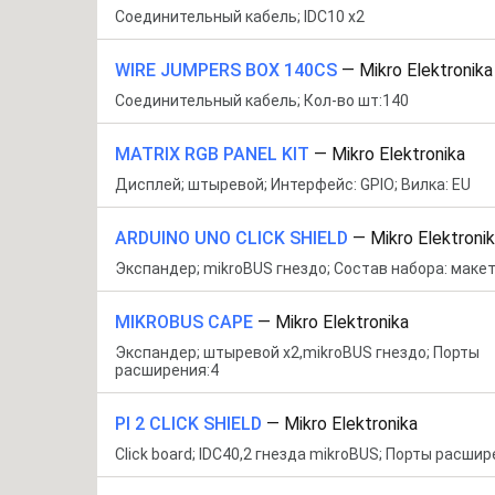
Соединительный кабель; IDC10 x2
WIRE JUMPERS BOX 140CS
—
Mikro Elektronika
Соединительный кабель; Кол-во шт:140
MATRIX RGB PANEL KIT
—
Mikro Elektronika
Дисплей; штыревой; Интерфейс: GPIO; Вилка: EU
ARDUINO UNO CLICK SHIELD
—
Mikro Elektroni
Экспандер; mikroBUS гнездо; Состав набора: маке
MIKROBUS CAPE
—
Mikro Elektronika
Экспандер; штыревой x2,mikroBUS гнездо; Порты
расширения:4
PI 2 CLICK SHIELD
—
Mikro Elektronika
Click board; IDC40,2 гнезда mikroBUS; Порты расшир