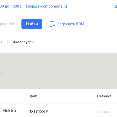
:00 до 17:00 )
shop@e-components.ru
Д
Найти
дено
:
209
Загрузить BOM
ры
Аксессуары
Срок
Наличие
 Elektronika
По запросу
под заказ